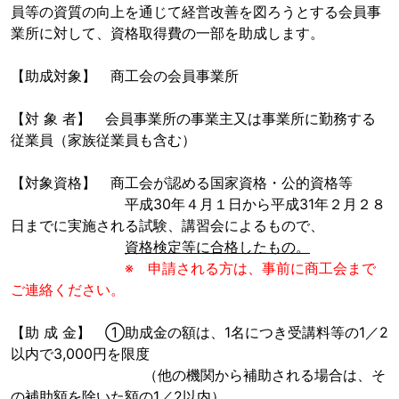
員等の資質の向上を通じて経営改善を図ろうとする会員事
業所に対して、資格取得費の一部を助成します。
【助成対象】 商工会の会員事業所
【対 象 者】 会員事業所の事業主又は事業所に勤務する
従業員（家族従業員も含む）
【対象資格】 商工会が認める国家資格・公的資格等
平成30年４月１日から平成31年２月２８
日までに実施される試験、講習会によるもので、
資格検定等に合格したもの。
※ 申請される方は、事前に商工会まで
ご連絡ください。
【助 成 金】 ①助成金の額は、1名につき受講料等の1／2
以内で3,000円を限度
（他の機関から補助される場合は、そ
の補助額を除いた額の1／2以内）