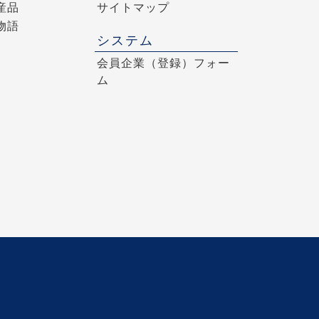
産品
サイトマップ
物語
システム
会員企業（登録）フォー
ム