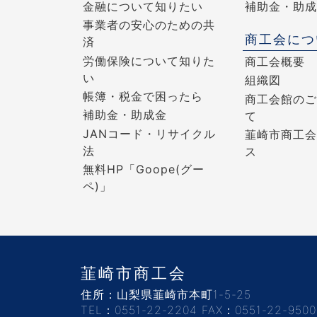
金融について知りたい
補助金・助成
事業者の安心のための共
商工会につ
済
労働保険について知りた
商工会概要
い
組織図
帳簿・税金で困ったら
商工会館のご
補助金・助成金
て
JANコード・リサイクル
韮崎市商工会
法
ス
無料HP「Goope(グー
ペ)」
韮崎市商工会
住所：山梨県韮崎市本町1-5-25
TEL：0551-22-2204 FAX：0551-22-9500